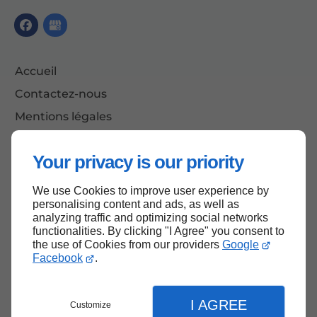
Accueil
Contactez-nous
Mentions légales
Plan du site
Your privacy is our priority
We use Cookies to improve user experience by
Haut de page
personalising content and ads, as well as
analyzing traffic and optimizing social networks
functionalities. By clicking "I Agree" you consent to
the use of Cookies from our providers
Google
Facebook
.
I AGREE
Customize